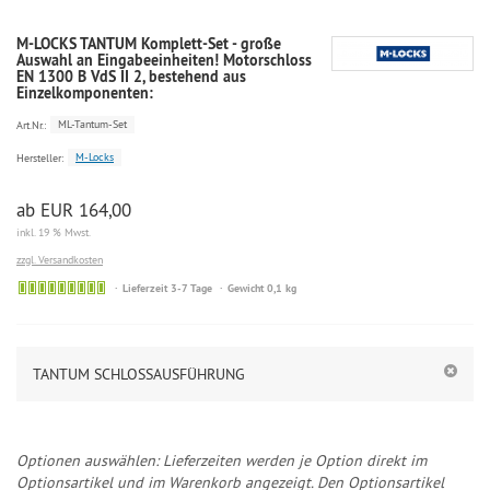
M-LOCKS TANTUM Komplett-Set - große
Auswahl an Eingabeeinheiten! Motorschloss
EN 1300 B VdS II 2, bestehend aus
Einzelkomponenten:
ML-Tantum-Set
Art.Nr.:
M-Locks
Hersteller:
ab EUR 164,00
inkl. 19 % Mwst.
zzgl. Versandkosten
Lieferzeit 3-7 Tage
Gewicht 0,1 kg
TANTUM SCHLOSSAUSFÜHRUNG
Optionen auswählen: Lieferzeiten werden je Option direkt im
Optionsartikel und im Warenkorb angezeigt. Den Optionsartikel