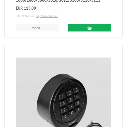
1000/1600/3000/3010/3011/3100/3110/3111
EUR 115,00
inkl. 19 % Mwst.
zzgl. Versandkosten
mehr...