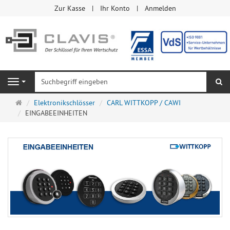
Zur Kasse
Ihr Konto
Anmelden
Su
Navigation
Startseite
Elektronikschlösser
CARL WITTKOPP / CAWI
EINGABEEINHEITEN