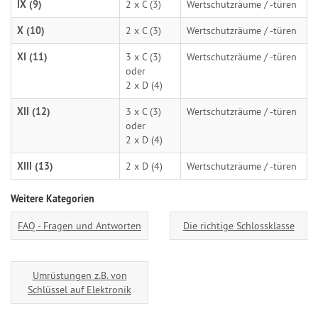
IX (9)
2 x C (3)
Wertschutzräume / -türen
X (10)
2 x C (3)
Wertschutzräume / -türen
XI (11)
3 x C (3)
Wertschutzräume / -türen
oder
2 x D (4)
XII (12)
3 x C (3)
Wertschutzräume / -türen
oder
2 x D (4)
XIII (13)
2 x D (4)
Wertschutzräume / -türen
Weitere Kategorien
FAQ - Fragen und Antworten
Die richtige Schlossklasse
Umrüstungen z.B. von
Schlüssel auf Elektronik