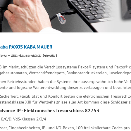
kaba PAXOS KABA MAUER
renz – Zehntausendfach bewährt
8 im Markt, schützen die Verschlusssysteme Paxos® system und Paxos® co
abeautomaten, Wertschriftendepots, Banknotendruckereien, Juwelendepo
onen Betriebsstunden haben die Systeme ihre aussergewöhnlich hohe Verfü
nte und logische Weiterentwicklung dieser zuverlässigen und bewährten
Sicherheit, Flexibilität und Komfort bieten die elektronischen Tresorsc
rstandsklasse XIII für Wertbehältnisse aller Art kommen diese Schlösser z
dvance IP - Elektronisches Tresorschloss 82753
B/C/D, VdS-Klassen 2/3/4
sser, Eingabeeinheiten, IP- und I/O-Boxen, 100 frei skalierbare Codes pro