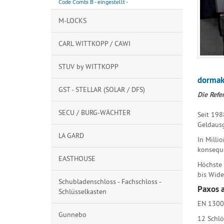
Code Combi B - eingestellt -
M-LOCKS
CARL WITTKOPP / CAWI
STUV by WITTKOPP
dorma
GST - STELLAR (SOLAR / DFS)
Die Refe
SECU / BURG-WÄCHTER
Seit 198
Geldausg
LA GARD
In Milli
konseque
EASTHOUSE
Höchste 
bis Wide
Schubladenschloss - Fachschloss -
Paxos a
Schlüsselkasten
EN 1300 
Gunnebo
12 Schlö