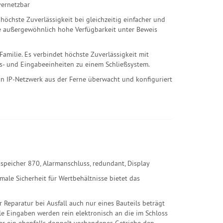
vernetzbar
höchste Zuverlässigkeit bei gleichzeitig einfacher und
re außergewöhnlich hohe Verfügbarkeit unter Beweis
amilie. Es verbindet höchste Zuverlässigkeit mit
s- und Eingabeeinheiten zu einem Schließsystem.
 IP-Netzwerk aus der Ferne überwacht und konfiguriert
speicher 870, Alarmanschluss, redundant, Display
ale Sicherheit für Wertbehältnisse bietet das
Reparatur bei Ausfall auch nur eines Bauteils beträgt
lle Eingaben werden rein elektronisch an die im Schloss
ber ein ebenfalls doppelt vorhandenes Getriebe den