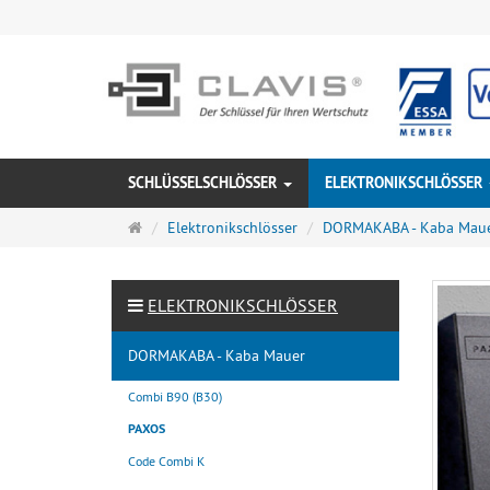
SCHLÜSSELSCHLÖSSER
ELEKTRONIKSCHLÖSSER
Startseite
Elektronikschlösser
DORMAKABA - Kaba Mau
ELEKTRONIKSCHLÖSSER
DORMAKABA - Kaba Mauer
Combi B90 (B30)
PAXOS
Code Combi K