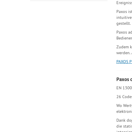
Ereignis
Paxos is
intuitiv
gestellt.
Paxos ad
Bediener
Zudem ka
werden. 
PAXOS P
Paxos c
EN 1300 
26 Codes
Wo Wertv
elektron
Dank dop
die stat
integrie