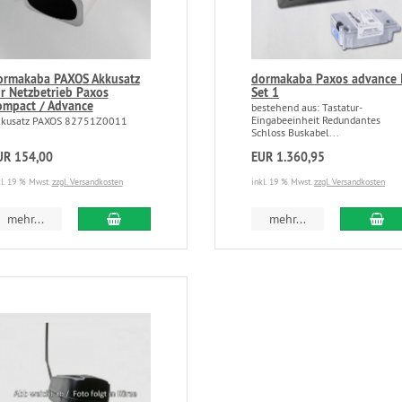
ormakaba PAXOS Akkusatz
dormakaba Paxos advance 
ür Netzbetrieb Paxos
Set 1
ompact / Advance
bestehend aus: Tastatur-
Eingabeeinheit Redundantes
kusatz PAXOS 82751Z0011
Schloss Buskabel...
UR 154,00
EUR 1.360,95
kl. 19 % Mwst.
zzgl. Versandkosten
inkl. 19 % Mwst.
zzgl. Versandkosten
mehr...
mehr...