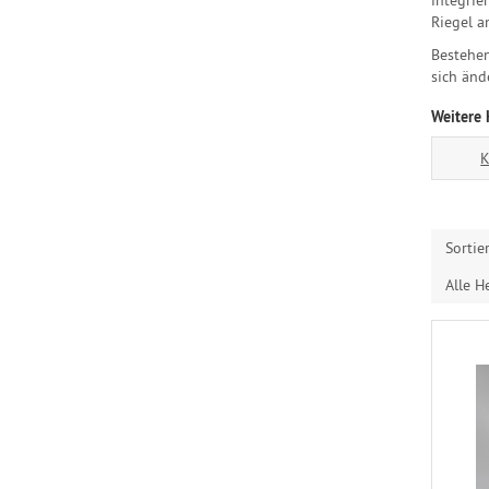
Riegel a
Bestehen
sich änd
Weitere 
K
Sortie
Alle He