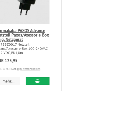
ormakaba PAXOS Advance
etzteil Paxos/Axessor e-Box
ig. Netzgerät
753Z0017 Netzteil
xos/Axessor e-Box 100-240VAC
12 VDC, EU1,8m
UR 123,95
kl. 19 % Mwst.
zzgl. Versandkosten
mehr...