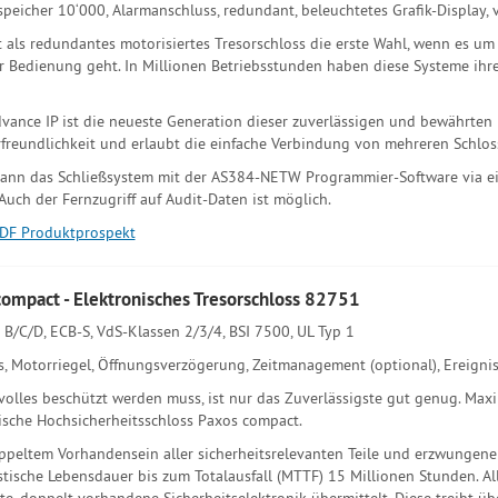
speicher 10‘000, Alarmanschluss, redundant, beleuchtetes Grafik-Display, 
t als redundantes motorisiertes Tresorschloss die erste Wahl, wenn es um 
er Bedienung geht. In Millionen Betriebsstunden haben diese Systeme ih
vance IP ist die neueste Generation dieser zuverlässigen und bewährten F
freundlichkeit und erlaubt die einfache Verbindung von mehreren Schlos
nn das Schließsystem mit der AS384-NETW Programmier-Software via ein
Auch der Fernzugriff auf Audit-Daten ist möglich.
DF Produktprospekt
ompact - Elektronisches Tresorschloss 82751
B/C/D, ECB-S, VdS-Klassen 2/3/4, BSI 7500, UL Typ 1
, Motorriegel, Öffnungsverzögerung, Zeitmanagement (optional), Ereignis
olles beschützt werden muss, ist nur das Zuverlässigste gut genug. Maxim
ische Hochsicherheitsschloss Paxos compact.
peltem Vorhandensein aller sicherheitsrelevanten Teile und erzwungener 
istische Lebensdauer bis zum Totalausfall (MTTF) 15 Millionen Stunden. A
rte, doppelt vorhandene Sicherheitselektronik übermittelt. Diese treibt ü