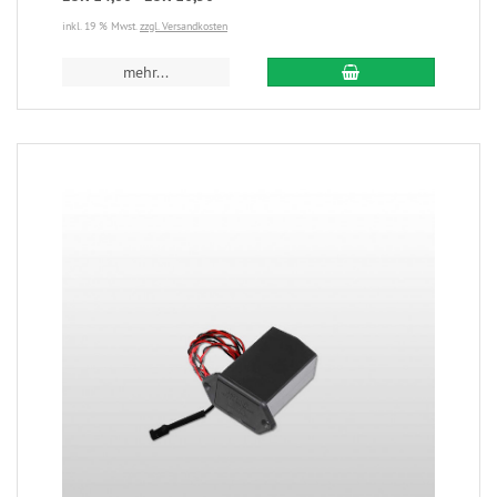
inkl. 19 % Mwst.
zzgl. Versandkosten
mehr...