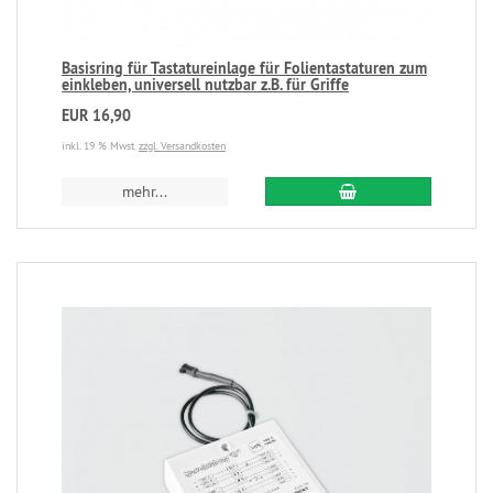
Basisring für Tastatureinlage für Folientastaturen zum
einkleben, universell nutzbar z.B. für Griffe
EUR 16,90
inkl. 19 % Mwst.
zzgl. Versandkosten
mehr...