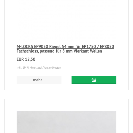
M-LOCKS EP9050 Riegel 54 mm für EP1750 / EP8050
Fachschloss, passend für 8 mm Vierkant Wellen
EUR 12,50
inkl. 19 % Mwst.
zzgl. Versandkosten
mehr...