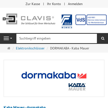
Zur Kasse
Ihr Konto
Anmelden
Su
Navigation
Startseite
Elektronikschlösser
DORMAKABA - Kaba Mauer
Kaba Mauer- dormakaba