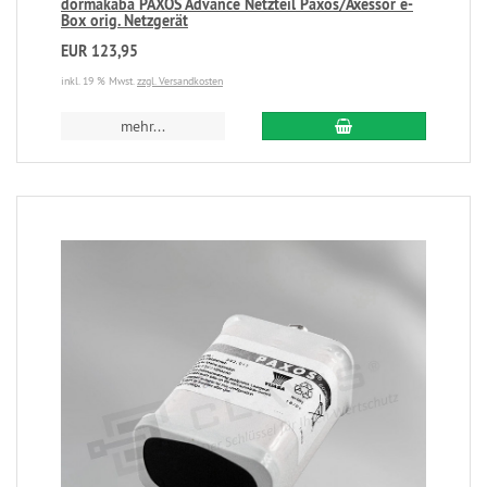
dormakaba PAXOS Advance Netzteil Paxos/Axessor e-
Box orig. Netzgerät
EUR 123,95
inkl. 19 % Mwst.
zzgl. Versandkosten
mehr...