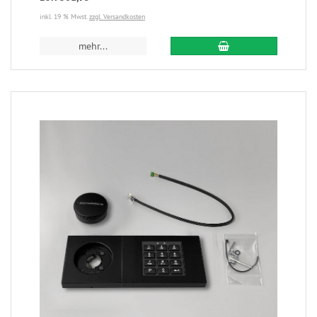
inkl. 19 % Mwst.
zzgl. Versandkosten
mehr...