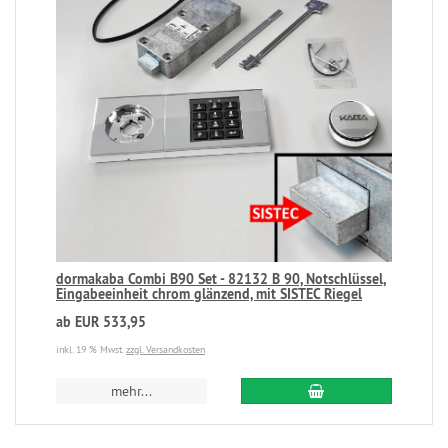
dormakaba Combi B90 Set - 82132 B 90, Notschlüssel,
Eingabeeinheit chrom glänzend, mit SISTEC Riegel
ab EUR 533,95
inkl. 19 % Mwst.
zzgl. Versandkosten
mehr...