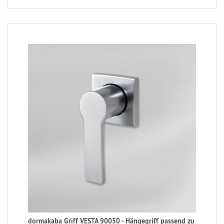
dormakaba Griff VESTA 90050 - Hängegriff passend zu