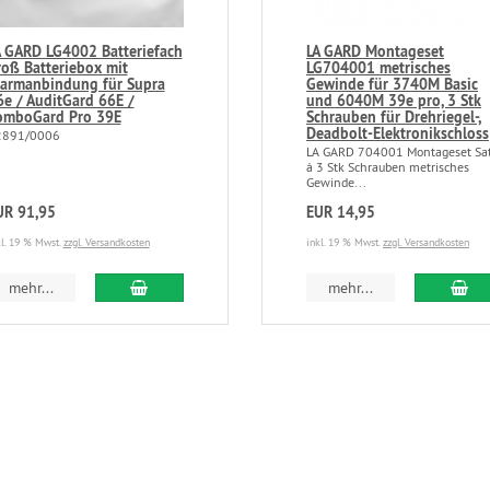
A GARD LG4002 Batteriefach
LA GARD Montageset
roß Batteriebox mit
LG704001 metrisches
larmanbindung für Supra
Gewinde für 3740M Basic
6e / AuditGard 66E /
und 6040M 39e pro, 3 Stk
omboGard Pro 39E
Schrauben für Drehriegel-,
Deadbolt-Elektronikschloss
2891/0006
LA GARD 704001 Montageset Sa
á 3 Stk Schrauben metrisches
Gewinde...
UR 91,95
EUR 14,95
kl. 19 % Mwst.
zzgl. Versandkosten
inkl. 19 % Mwst.
zzgl. Versandkosten
mehr...
mehr...