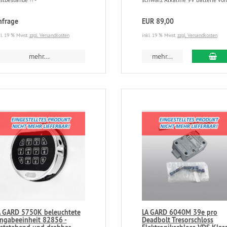
nfrage
EUR 89,00
kl. 19 % Mwst.
zzgl. Versandkosten
inkl. 19 % Mwst.
zzgl. Versandkosten
mehr...
mehr...
A GARD 5750K beleuchtete
LA GARD 6040M 39e pro
ingabeeinheit 82856 -
Deadbolt Tresorschloss