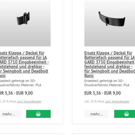
satz Klappe / Deckel für
Ersatz Klappe / Deckel für
tteriefach passend für LA
Batteriefach passend für LA
ARD 3710 Eingabeeinheit -
GARD 3750 Eingabeeinheit 
eststehend und drehbar -
feststehend und drehbar -
ür Swingbolt und Deadbolt
für Swingbolt und Deadbol
sic
Basic
satzteil gefertigt im 3D-
Ersatzteil gefertigt im 3D-
uckverfahren Material: PLA
Druckverfahren Material: PLA
UR 5,36 - EUR 9,00
EUR 5,36 - EUR 9,00
kl. 19 % Mwst.
zzgl. Versandkosten
inkl. 19 % Mwst.
zzgl. Versandkosten
mehr...
mehr...