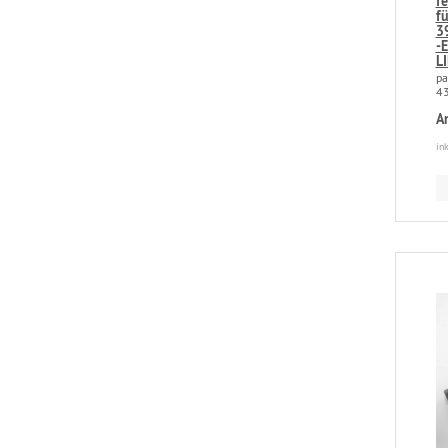
f
f
39
-
L
pa
4
A
in