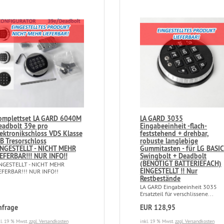
omplettset LA GARD 6040M
LA GARD 3035
eadbolt 39e pro
Eingabeeinheit -flach-
lektronikschloss VDS Klasse
feststehend + drehbar,
B Tresorschloss
robuste langlebige
INGESTELLT - NICHT MEHR
Gummitasten - für LG BASIC
IEFERBAR!!! NUR INFO!!
Swingbolt + Deadbolt
(BENÖTIGT BATTERIEFACH)
NGESTELLT - NICHT MEHR
EINGESTELLT !! Nur
EFERBAR!!! NUR INFO!!
Restbestände
LA GARD Eingabeeinheit 3035
Ersatzteil für verschlissene...
nfrage
EUR 128,95
kl. 19 % Mwst.
zzgl. Versandkosten
inkl. 19 % Mwst.
zzgl. Versandkosten