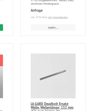
5750 Eingabeeinheit Metall, matt
verchrom Hintergrund...
Anfrage
inkl. 19 % Mwst.
zzgl. Versandkosten
mehr...
LA GARD Deadbolt Ersatz-
Welle, Wellenlänge: 152 mm