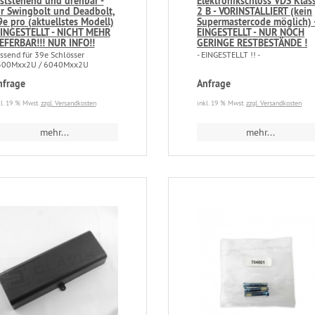
eststehend und drehbar -
Elektronikschloss VDS Klas
ür Swingbolt und Deadbolt,
2 B - VORINSTALLIERT (kein
e pro (aktuellstes Modell)
Supermastercode möglich) 
EINGESTELLT - NICHT MEHR
EINGESTELLT - NUR NOCH
IEFERBAR!!! NUR INFO!!
GERINGE RESTBESTÄNDE !
ssend für 39e Schlösser
- EINGESTELLT !! -
300Mxx2U / 6040Mxx2U
nfrage
Anfrage
kl. 19 % Mwst.
zzgl. Versandkosten
inkl. 19 % Mwst.
zzgl. Versandkosten
mehr...
mehr...