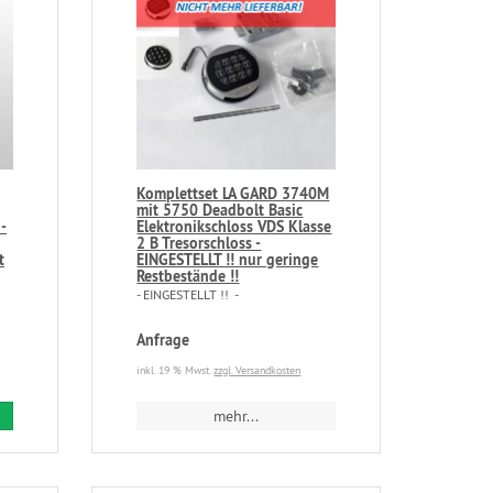
Komplettset LA GARD 3740M
mit 5750 Deadbolt Basic
-
Elektronikschloss VDS Klasse
2 B Tresorschloss -
t
EINGESTELLT !! nur geringe
Restbestände !!
- EINGESTELLT !! -
Anfrage
inkl. 19 % Mwst.
zzgl. Versandkosten
mehr...