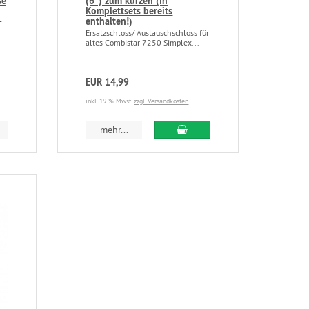
se
(6”) zum kürzen (In
Komplettsets bereits
-
enthalten!)
Ersatzschloss/ Austauschschloss für
altes Combistar 7250 Simplex...
EUR 14,99
inkl. 19 % Mwst.
zzgl. Versandkosten
mehr...