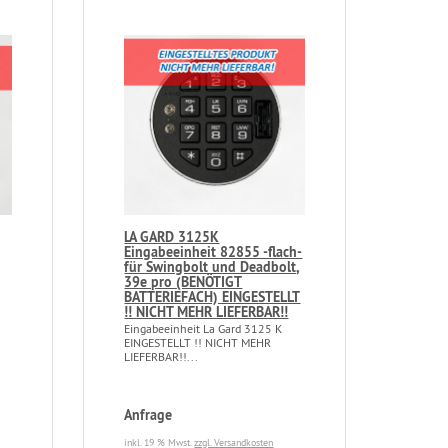
LA GARD 3125K
Eingabeeinheit 82855 -flach-
für Swingbolt und Deadbolt,
39e pro (BENÖTIGT
BATTERIEFACH) EINGESTELLT
!! NICHT MEHR LIEFERBAR!!
Eingabeeinheit La Gard 3125 K
EINGESTELLT !! NICHT MEHR
LIEFERBAR!!...
Anfrage
inkl. 19 % Mwst.
zzgl. Versandkosten