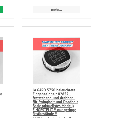
mehr...
LA GARD 5750 beleuchtete
ar
Eingabeeinheit 82852 -
feststehend und drehbar -
für Swingbolt und Deadbolt
Basic (aktuellstes Modell)
EINGESTELLT !! nur geringe
Restbestände !!
...