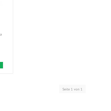
tz
Seite 1 von 1