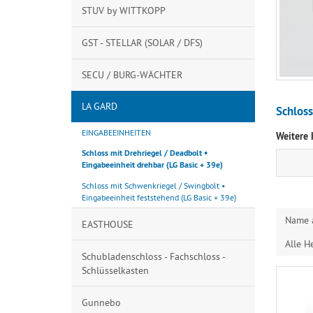
STUV by WITTKOPP
GST - STELLAR (SOLAR / DFS)
SECU / BURG-WÄCHTER
LA GARD
Schloss
EINGABEEINHEITEN
Weitere 
Schloss mit Drehriegel / Deadbolt •
Eingabeeinheit drehbar (LG Basic + 39e)
Schloss mit Schwenkriegel / Swingbolt •
Eingabeeinheit feststehend (LG Basic + 39e)
Name 
EASTHOUSE
Alle He
Schubladenschloss - Fachschloss -
Schlüsselkasten
Gunnebo