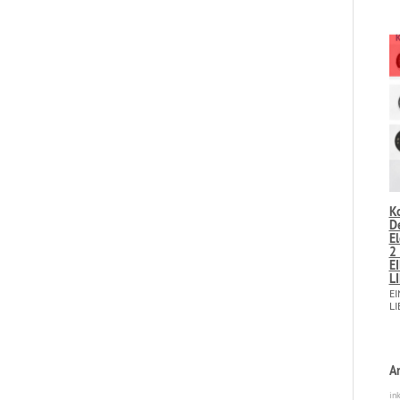
K
D
E
2 
E
L
EI
LI
A
in