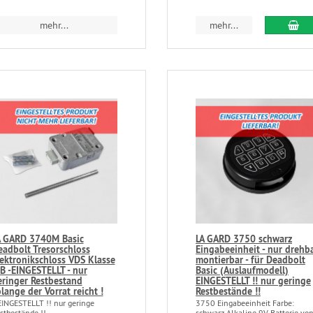
mehr...
mehr...
A GARD 3740M Basic
LA GARD 3750 schwarz
eadbolt Tresorschloss
Eingabeeinheit - nur drehb
lektronikschloss VDS Klasse
montierbar - für Deadbolt
B -EINGESTELLT - nur
Basic (Auslaufmodell)
eringer Restbestand
EINGESTELLT !! nur geringe
lange der Vorrat reicht !
Restbestände !!
EINGESTELLT !! nur geringe
3750 Eingabeeinheit Farbe:
stbestände !! -
schwarz Alkaline 9V Batterie von