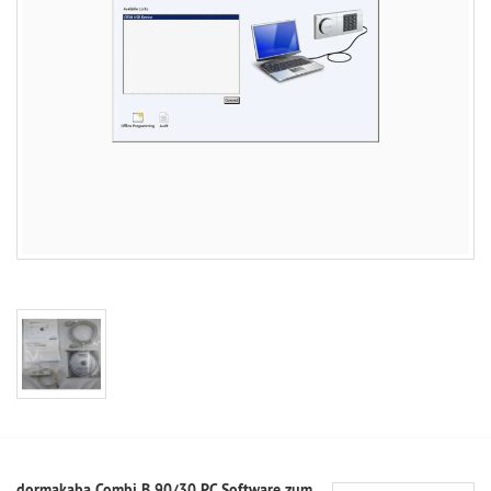
dormakaba Combi B 90/30 PC Software zum